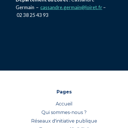
Germain –
cassandre.germain@loiret.fr
–
02 38 25 43 93
Pages
Accueil
Qui sommes-nous ?
Réseaux d'initiative publique