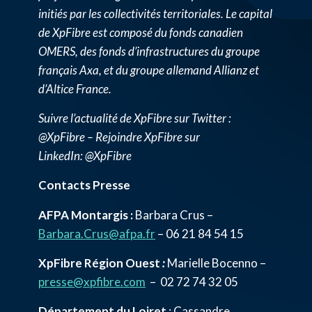
initiés par les collectivités territoriales. Le capital
de XpFibre est composé du fonds canadien
OMERS, des fonds d’infrastructures du groupe
français Axa, et du groupe allemand Allianz et
d’Altice France.
Suivre l’actualité de XpFibre sur Twitter :
@XpFibre – Rejoindre XpFibre sur
LinkedIn: @XpFibre
Contacts Presse
AFPA Montargis :
Barbara Crus –
Barbara.Crus@afpa.fr
– 06 21 84 54 15
XpFibre Région Ouest
:
Marielle Bocenno –
presse@xpfibre.com
– 02 72 74 32 05
Département du Loiret
: Cassandre